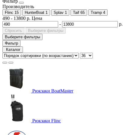
Фильтр
Производитель
Flinc
15
HunterBoat
1
Splav
1
Taif
65
Tramp
4
490
-
13800
р.
Цена
-
р.
Сбросить
Выберите фильтры
Выберите фильтры
Фильтр
Каталог
Рюкзаки BoatMaster
Рюкзаки Flinc