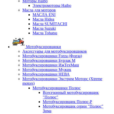
Моторы Haibo
Электромоторы Haibo
Масла для моторов
МАСЛА ENI
Масла Hidea
Масла SUMITACHI
Масла Suzuki
Масла Tohatsu
Мотобуксировщики
Аксессуары для мотобуксировщиков
Мотобуксировщики Forza (Форза)
Мотобуксировщики Бурлак М
Мотобуксировщики ИжТехМаш
Мотобуксировщики Мужик
Мотобуксировщики НЕВА
Мотобуксировщики Экстрим Моторс (Xtreme
motors)
Мотобуксировщики Полюс
Всесезонный мотобуксировщик
"Полюс"
Мотобуксировщик Полюс-Р
Мотобуксировщик серии "Полюс"
Зима