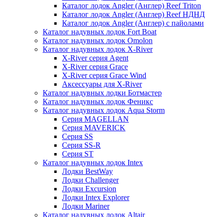
Каталог лодок Angler (Англер) Reef Triton
Каталог лодок Angler (Англер) Reef НДНД
Каталог лодок Angler (Англер) с пайолами
Каталог надувных лодок Fort Boat
Каталог надувных лодок Omolon
Каталог надувных лодок X-River
X-River серия Agent
X-River серия Grace
X-River серия Grace Wind
Аксессуары для X-River
Каталог надувных лодки Ботмастер
Каталог надувных лодок Феникc
Каталог надувных лодок Aqua Storm
Серия MAGELLAN
Серия MAVERICK
Серия SS
Серия SS-R
Серия ST
Каталог надувных лодок Intex
Лодки BestWay
Лодки Challenger
Лодки Excursion
Лодки Intex Explorer
Лодки Mariner
Каталог надувных лодок Altair