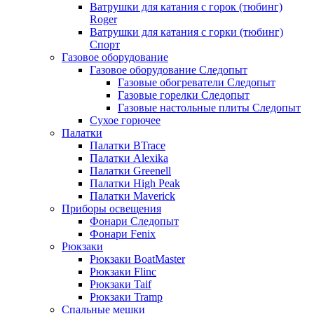
Ватрушки для катания с горок (тюбинг)
Roger
Ватрушки для катания с горки (тюбинг)
Спорт
Газовое оборудование
Газовое оборудование Следопыт
Газовые обогреватели Следопыт
Газовые горелки Следопыт
Газовые настольные плиты Следопыт
Сухое горючее
Палатки
Палатки BTrace
Палатки Alexika
Палатки Greenell
Палатки High Peak
Палатки Maverick
Приборы освещения
Фонари Следопыт
Фонари Fenix
Рюкзаки
Рюкзаки BoatMaster
Рюкзаки Flinc
Рюкзаки Taif
Рюкзаки Tramp
Спальные мешки