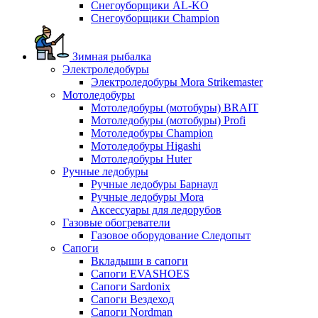
Снегоуборщики AL-KO
Снегоуборщики Champion
Зимная рыбалка
Электроледобуры
Электроледобуры Mora Strikemaster
Мотоледобуры
Мотоледобуры (мотобуры) BRAIT
Мотоледобуры (мотобуры) Profi
Мотоледобуры Champion
Мотоледобуры Higashi
Мотоледобуры Huter
Ручные ледобуры
Ручные ледобуры Барнаул
Ручные ледобуры Mora
Аксессуары для ледорубов
Газовые обогреватели
Газовое оборудование Следопыт
Сапоги
Вкладыши в сапоги
Сапоги EVASHOES
Сапоги Sardonix
Сапоги Вездеход
Сапоги Nordman