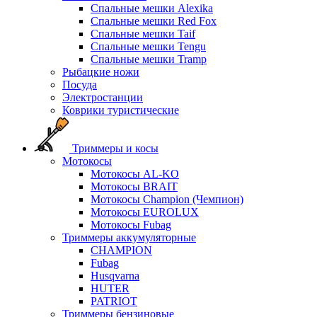
Спальные мешки Alexika
Спальные мешки Red Fox
Спальные мешки Taif
Спальные мешки Tengu
Спальные мешки Tramp
Рыбацкие ножи
Посуда
Электростанции
Коврики туристические
Триммеры и косы
Мотокосы
Мотокосы AL-KO
Мотокосы BRAIT
Мотокосы Champion (Чемпион)
Мотокосы EUROLUX
Мотокосы Fubag
Триммеры аккумуляторные
CHAMPION
Fubag
Husqvarna
HUTER
PATRIOT
Триммеры бензиновые