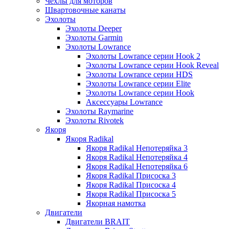
Чехлы для моторов
Швартовочные канаты
Эхолоты
Эхолоты Deeper
Эхолоты Garmin
Эхолоты Lowrance
Эхолоты Lowrance серии Hook 2
Эхолоты Lowrance серии Hook Reveal
Эхолоты Lowrance серии HDS
Эхолоты Lowrance серии Elite
Эхолоты Lowrance серии Hook
Аксессуары Lowrance
Эхолоты Raymarine
Эхолоты Rivotek
Якоря
Якоря Radikal
Якоря Radikal Непотеряйка 3
Якоря Radikal Непотеряйка 4
Якоря Radikal Непотеряйка 6
Якоря Radikal Присоска 3
Якоря Radikal Присоска 4
Якоря Radikal Присоска 5
Якорная намотка
Двигатели
Двигатели BRAIT