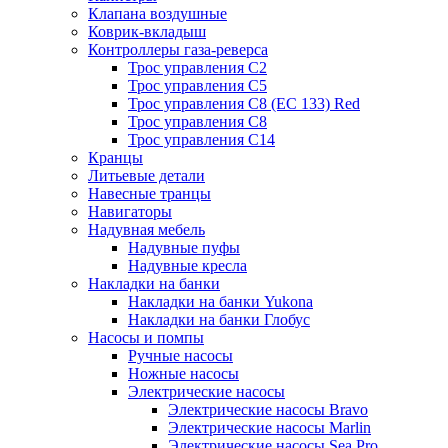
Клапана воздушные
Коврик-вкладыш
Контроллеры газа-реверса
Трос управления C2
Трос управления C5
Трос управления C8 (ЕС 133) Red
Трос управления C8
Трос управления C14
Кранцы
Литьевые детали
Навесные транцы
Навигаторы
Надувная мебель
Надувные пуфы
Надувные кресла
Накладки на банки
Накладки на банки Yukona
Накладки на банки Глобус
Насосы и помпы
Ручные насосы
Ножные насосы
Электрические насосы
Электрические насосы Bravo
Электрические насосы Marlin
Электрические насосы Sea Pro