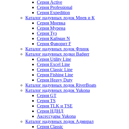
Серия Active
Серия Professional
Серия Expedition
Каталог надувных лодок Мнев и К
Серия Мневка
Серия Мурена
Серия Туз
Серия Кайман N
Серия Фаворит F
Каталог надувных лодок Флинк
Каталог надувных лодки Badger
Серия Utility Line
Серия Excel Line
Серия Classic Line
Серия Fishing Line
Серия Heavy Duty
Каталог надувных лодок RiverBoats
Каталог надувных лодок Yukona
Серия GT
Серия TS
Серия TLK и TSE
Серия НДНД
Аксессуары Yukona
Каталог надувных лодок Адмирал
Серия Classic