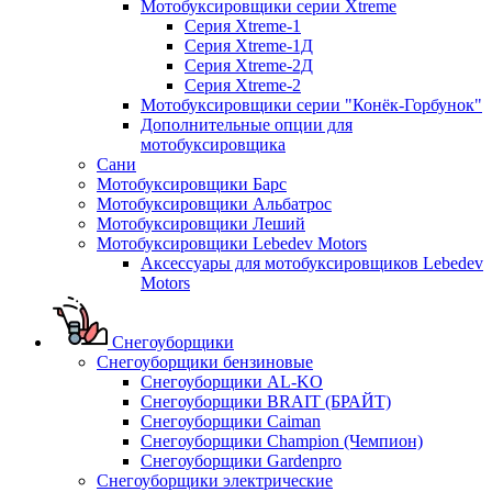
Мотобуксировщики серии Xtreme
Серия Xtreme-1
Серия Xtreme-1Д
Серия Xtreme-2Д
Серия Xtreme-2
Мотобуксировщики серии "Конёк-Горбунок"
Дополнительные опции для
мотобуксировщика
Сани
Мотобуксировщики Барс
Мотобуксировщики Альбатрос
Мотобуксировщики Леший
Мотобуксировщики Lebedev Motors
Аксессуары для мотобуксировщиков Lebedev
Motors
Снегоуборщики
Снегоуборщики бензиновые
Снегоуборщики AL-KO
Снегоуборщики BRAIT (БРАЙТ)
Снегоуборщики Caiman
Снегоуборщики Champion (Чемпион)
Снегоуборщики Gardenpro
Снегоуборщики электрические