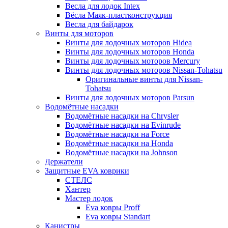
Весла для лодок Intex
Вёсла Маяк-пластконструкция
Весла для байдарок
Винты для моторов
Винты для лодочных моторов Hidea
Винты для лодочных моторов Honda
Винты для лодочных моторов Mercury
Винты для лодочных моторов Nissan-Tohatsu
Оригинальные винты для Nissan-
Tohatsu
Винты для лодочных моторов Parsun
Водомётные насадки
Водомётные насадки на Chrysler
Водомётные насадки на Evinrude
Водомётные насадки на Force
Водомётные насадки на Honda
Водомётные насадки на Johnson
Держатели
Защитные EVA коврики
СТЕЛС
Хантер
Мастер лодок
Eva ковры Proff
Eva ковры Standart
Канистры