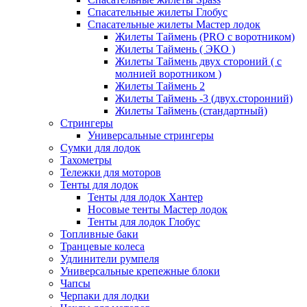
Спасательные жилеты Глобус
Спасательные жилеты Мастер лодок
Жилеты Таймень (PRO c воротником)
Жилеты Таймень ( ЭКО )
Жилеты Таймень двух стороний ( с
молнией воротником )
Жилеты Таймень 2
Жилеты Таймень -3 (двух.сторонний)
Жилеты Таймень (стандартный)
Стрингеры
Универсальные стрингеры
Сумки для лодок
Тахометры
Тележки для моторов
Тенты для лодок
Тенты для лодок Хантер
Носовые тенты Мастер лодок
Тенты для лодок Глобус
Топливные баки
Транцевые колеса
Удлинители румпеля
Универсальные крепежные блоки
Чапсы
Черпаки для лодки