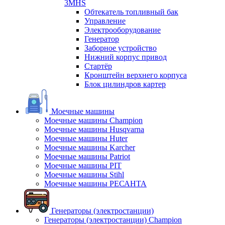
3MHS
Обтекатель топливный бак
Управление
Электрооборудование
Генератор
Заборное устройство
Нижний корпус привод
Стартёр
Кронштейн верхнего корпуса
Блок цилиндров картер
Моечные машины
Моечные машины Champion
Моечные машины Husqvarna
Моечные машины Huter
Моечные машины Karcher
Моечные машины Patriot
Моечные машины PIT
Моечные машины Stihl
Моечные машины РЕСАНТА
Генераторы (электростанции)
Генераторы (электростанции) Champion