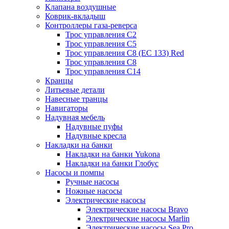
Клапана воздушные
Коврик-вкладыш
Контроллеры газа-реверса
Трос управления C2
Трос управления C5
Трос управления C8 (ЕС 133) Red
Трос управления C8
Трос управления C14
Кранцы
Литьевые детали
Навесные транцы
Навигаторы
Надувная мебель
Надувные пуфы
Надувные кресла
Накладки на банки
Накладки на банки Yukona
Накладки на банки Глобус
Насосы и помпы
Ручные насосы
Ножные насосы
Электрические насосы
Электрические насосы Bravo
Электрические насосы Marlin
Электрические насосы Sea Pro