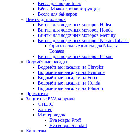
Весла для лодок Intex
Вёсла Маяк-пластконструкция
Весла для байдарок
Винты для моторов
Винты для лодочных моторов Hidea
Винты для лодочных моторов Honda
Винты для лодочных моторов Mercury
Винты для лодочных моторов Nissan-Tohatsu
Оригинальные винты для Nissan-
Tohatsu
Винты для лодочных моторов Parsun
Водомётные насадки
Водомётные насадки на Chrysler
Водомётные насадки на Evinrude
Водомётные насадки на Force
Водомётные насадки на Honda
Водомётные насадки на Johnson
Держатели
Защитные EVA коврики
СТЕЛС
Хантер
Мастер лодок
Eva ковры Proff
Eva ковры Standart
Канистры