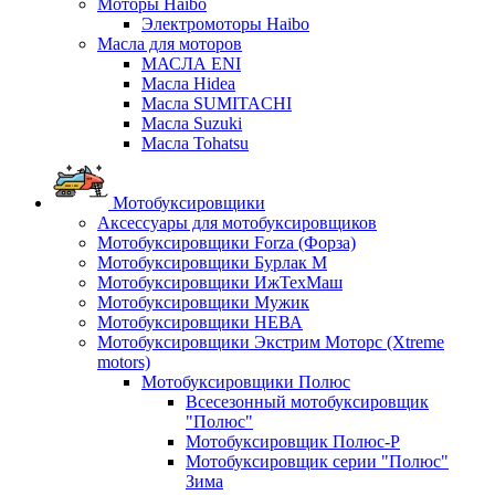
Моторы Haibo
Электромоторы Haibo
Масла для моторов
МАСЛА ENI
Масла Hidea
Масла SUMITACHI
Масла Suzuki
Масла Tohatsu
Мотобуксировщики
Аксессуары для мотобуксировщиков
Мотобуксировщики Forza (Форза)
Мотобуксировщики Бурлак М
Мотобуксировщики ИжТехМаш
Мотобуксировщики Мужик
Мотобуксировщики НЕВА
Мотобуксировщики Экстрим Моторс (Xtreme
motors)
Мотобуксировщики Полюс
Всесезонный мотобуксировщик
"Полюс"
Мотобуксировщик Полюс-Р
Мотобуксировщик серии "Полюс"
Зима