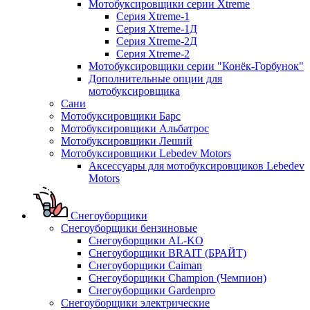
Мотобуксировщики серии Xtreme
Серия Xtreme-1
Серия Xtreme-1Д
Серия Xtreme-2Д
Серия Xtreme-2
Мотобуксировщики серии "Конёк-Горбунок"
Дополнительные опции для
мотобуксировщика
Сани
Мотобуксировщики Барс
Мотобуксировщики Альбатрос
Мотобуксировщики Леший
Мотобуксировщики Lebedev Motors
Аксессуары для мотобуксировщиков Lebedev
Motors
Снегоуборщики
Снегоуборщики бензиновые
Снегоуборщики AL-KO
Снегоуборщики BRAIT (БРАЙТ)
Снегоуборщики Caiman
Снегоуборщики Champion (Чемпион)
Снегоуборщики Gardenpro
Снегоуборщики электрические