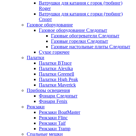
Ватрушки для катания с горок (тюбинг)
Roger
Ватрушки для катания с горки (тюбинг)
Спорт
Газовое оборудование
Газовое оборудование Следопыт
Газовые обогреватели Следопыт
Газовые горелки Следопыт
Газовые настольные плиты Следопыт
Сухое горючее
Палатки
Палатки BTrace
Палатки Alexika
Палатки Greenell
Палатки High Peak
Палатки Maverick
Приборы освещения
Фонари Следопыт
Фонари Fenix
Рюкзаки
Рюкзаки BoatMaster
Рюкзаки Flinc
Рюкзаки Taif
Рюкзаки Tramp
Спальные мешки