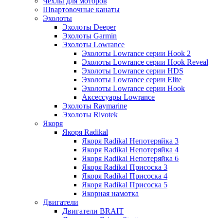
Чехлы для моторов
Швартовочные канаты
Эхолоты
Эхолоты Deeper
Эхолоты Garmin
Эхолоты Lowrance
Эхолоты Lowrance серии Hook 2
Эхолоты Lowrance серии Hook Reveal
Эхолоты Lowrance серии HDS
Эхолоты Lowrance серии Elite
Эхолоты Lowrance серии Hook
Аксессуары Lowrance
Эхолоты Raymarine
Эхолоты Rivotek
Якоря
Якоря Radikal
Якоря Radikal Непотеряйка 3
Якоря Radikal Непотеряйка 4
Якоря Radikal Непотеряйка 6
Якоря Radikal Присоска 3
Якоря Radikal Присоска 4
Якоря Radikal Присоска 5
Якорная намотка
Двигатели
Двигатели BRAIT