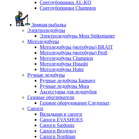
Снегоуборщики AL-KO
Снегоуборщики Champion
Зимная рыбалка
Электроледобуры
Электроледобуры Mora Strikemaster
Мотоледобуры
Мотоледобуры (мотобуры) BRAIT
Мотоледобуры (мотобуры) Profi
Мотоледобуры Champion
Мотоледобуры Higashi
Мотоледобуры Huter
Ручные ледобуры
Ручные ледобуры Барнаул
Ручные ледобуры Mora
Аксессуары для ледорубов
Газовые обогреватели
Газовое оборудование Следопыт
Сапоги
Вкладыши в сапоги
Сапоги EVASHOES
Сапоги Sardonix
Сапоги Вездеход
Сапоги Nordman