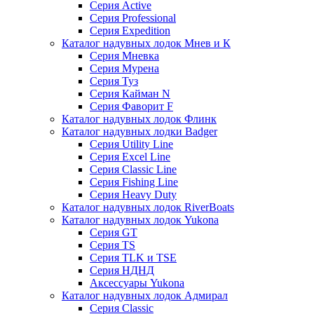
Серия Active
Серия Professional
Серия Expedition
Каталог надувных лодок Мнев и К
Серия Мневка
Серия Мурена
Серия Туз
Серия Кайман N
Серия Фаворит F
Каталог надувных лодок Флинк
Каталог надувных лодки Badger
Серия Utility Line
Серия Excel Line
Серия Classic Line
Серия Fishing Line
Серия Heavy Duty
Каталог надувных лодок RiverBoats
Каталог надувных лодок Yukona
Серия GT
Серия TS
Серия TLK и TSE
Серия НДНД
Аксессуары Yukona
Каталог надувных лодок Адмирал
Серия Classic