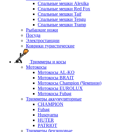
Спальные мешки Alexika
Спальные мешки Red Fox
Спальные мешки Taif
Спальные мешки Tengu
Спальные мешки Tramp
Рыбацкие ножи
Посуда
Электростанции
Коврики туристические
Триммеры и косы
Мотокосы
Мотокосы AL-KO
Мотокосы BRAIT
Мотокосы Champion (Чемпион)
Мотокосы EUROLUX
Мотокосы Fubag
Триммеры аккумуляторные
CHAMPION
Fubag
Husqvarna
HUTER
PATRIOT
Триммеры бензиновые