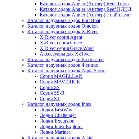
Каталог лодок Angler (Англер) Reef Triton
Каталог лодок Angler (Англер) Reef НДНД
Каталог лодок Angler (Англер) с пайолами
Каталог надувных лодок Fort Boat
Каталог надувных лодок Omolon
Каталог надувных лодок X-River
X-River серия Agent
X-River серия Grace
X-River серия Grace Wind
Аксессуары для X-River
Каталог надувных лодки Ботмастер
Каталог надувных лодок Феникc
Каталог надувных лодок Aqua Storm
Серия MAGELLAN
Серия MAVERICK
Серия SS
Серия SS-R
Серия ST
Каталог надувных лодок Intex
Лодки BestWay
Лодки Challenger
Лодки Excursion
Лодки Intex Explorer
Лодки Mariner
Каталог надувных лодок Altair