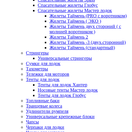
Спасательные жилеты Глобус
Спасательные жилеты Мастер лодок
Жилеты Таймень (PRO c воротником)
Жилеты Таймень ( ЭКО )
Жилеты Таймень двух стороний ( с
молнией воротником )
Жилеты Таймень 2
Жилеты Таймень -3 (двух.сторонний)
Жилеты Таймень (стандартный)
Стрингеры
Универсальные стрингеры
Сумки для лодок
Тахометры
Тележки для моторов
Тенты для лодок
Тенты для лодок Хантер
Носовые тенты Мастер лодок
Тенты для лодок Глобус
Топливные баки
Транцевые колеса
Удлинители румпеля
Универсальные крепежные блоки
Чапсы
Черпаки для лодки