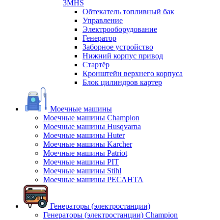
3MHS
Обтекатель топливный бак
Управление
Электрооборудование
Генератор
Заборное устройство
Нижний корпус привод
Стартёр
Кронштейн верхнего корпуса
Блок цилиндров картер
Моечные машины
Моечные машины Champion
Моечные машины Husqvarna
Моечные машины Huter
Моечные машины Karcher
Моечные машины Patriot
Моечные машины PIT
Моечные машины Stihl
Моечные машины РЕСАНТА
Генераторы (электростанции)
Генераторы (электростанции) Champion