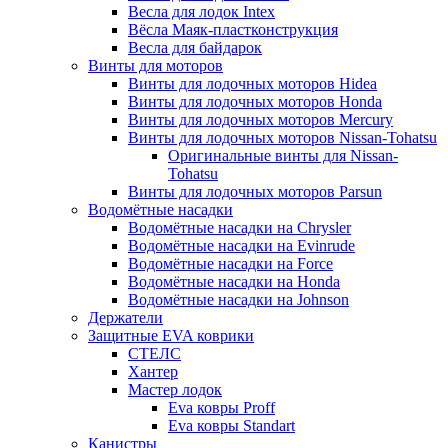
Весла для лодок Intex
Вёсла Маяк-пластконструкция
Весла для байдарок
Винты для моторов
Винты для лодочных моторов Hidea
Винты для лодочных моторов Honda
Винты для лодочных моторов Mercury
Винты для лодочных моторов Nissan-Tohatsu
Оригинальные винты для Nissan-
Tohatsu
Винты для лодочных моторов Parsun
Водомётные насадки
Водомётные насадки на Chrysler
Водомётные насадки на Evinrude
Водомётные насадки на Force
Водомётные насадки на Honda
Водомётные насадки на Johnson
Держатели
Защитные EVA коврики
СТЕЛС
Хантер
Мастер лодок
Eva ковры Proff
Eva ковры Standart
Канистры