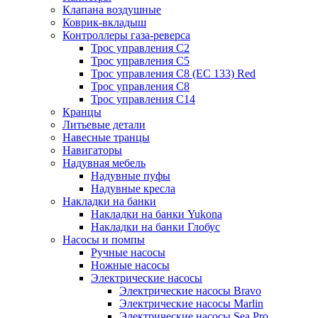
Клапана воздушные
Коврик-вкладыш
Контроллеры газа-реверса
Трос управления C2
Трос управления C5
Трос управления C8 (ЕС 133) Red
Трос управления C8
Трос управления C14
Кранцы
Литьевые детали
Навесные транцы
Навигаторы
Надувная мебель
Надувные пуфы
Надувные кресла
Накладки на банки
Накладки на банки Yukona
Накладки на банки Глобус
Насосы и помпы
Ручные насосы
Ножные насосы
Электрические насосы
Электрические насосы Bravo
Электрические насосы Marlin
Электрические насосы Sea Pro