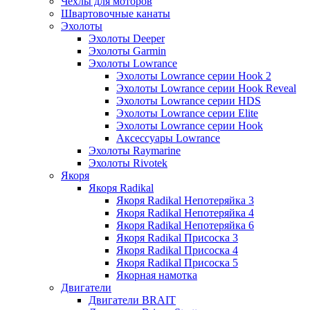
Чехлы для моторов
Швартовочные канаты
Эхолоты
Эхолоты Deeper
Эхолоты Garmin
Эхолоты Lowrance
Эхолоты Lowrance серии Hook 2
Эхолоты Lowrance серии Hook Reveal
Эхолоты Lowrance серии HDS
Эхолоты Lowrance серии Elite
Эхолоты Lowrance серии Hook
Аксессуары Lowrance
Эхолоты Raymarine
Эхолоты Rivotek
Якоря
Якоря Radikal
Якоря Radikal Непотеряйка 3
Якоря Radikal Непотеряйка 4
Якоря Radikal Непотеряйка 6
Якоря Radikal Присоска 3
Якоря Radikal Присоска 4
Якоря Radikal Присоска 5
Якорная намотка
Двигатели
Двигатели BRAIT