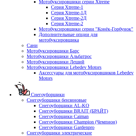
Мотобуксировщики серии Xtreme
Серия Xtreme-1
Серия Xtreme-1Д
Серия Xtreme-2Д
Серия Xtreme-2
Мотобуксировщики серии "Конёк-Горбунок"
Дополнительные опции для
мотобуксировщика
Сани
Мотобуксировщики Барс
Мотобуксировщики Альбатрос
Мотобуксировщики Леший
Мотобуксировщики Lebedev Motors
Аксессуары для мотобуксировщиков Lebedev
Motors
Снегоуборщики
Снегоуборщики бензиновые
Снегоуборщики AL-KO
Снегоуборщики BRAIT (БРАЙТ)
Снегоуборщики Caiman
Снегоуборщики Champion (Чемпион)
Снегоуборщики Gardenpro
Снегоуборщики электрические