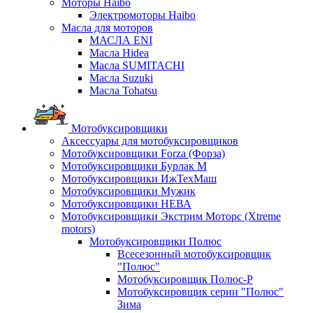
Моторы Haibo
Электромоторы Haibo
Масла для моторов
МАСЛА ENI
Масла Hidea
Масла SUMITACHI
Масла Suzuki
Масла Tohatsu
Мотобуксировщики
Аксессуары для мотобуксировщиков
Мотобуксировщики Forza (Форза)
Мотобуксировщики Бурлак М
Мотобуксировщики ИжТехМаш
Мотобуксировщики Мужик
Мотобуксировщики НЕВА
Мотобуксировщики Экстрим Моторс (Xtreme
motors)
Мотобуксировщики Полюс
Всесезонный мотобуксировщик
"Полюс"
Мотобуксировщик Полюс-Р
Мотобуксировщик серии "Полюс"
Зима