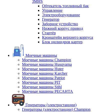
3MHS
Обтекатель топливный бак
Управление
Электрооборудование
Генератор
Заборное устройство
Нижний корпус привод
Стартёр
Кронштейн верхнего корпуса
Блок цилиндров картер
Моечные машины
Моечные машины Champion
Моечные машины Husqvarna
Моечные машины Huter
Моечные машины Karcher
Моечные машины Patriot
Моечные машины PIT
Моечные машины Stihl
Моечные машины РЕСАНТА
Генераторы (электростанции)
Генераторы (электростанции) Champion