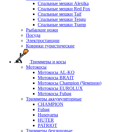
Спальные мешки Alexika
Спальные мешки Red Fox
Спальные мешки Taif
Спальные мешки Tengu
Спальные мешки Tramp
Рыбацкие ножи
Посуда
Электростанции
Коврики туристические
Триммеры и косы
Мотокосы
Мотокосы AL-KO
Мотокосы BRAIT
Мотокосы Champion (Чемпион)
Мотокосы EUROLUX
Мотокосы Fubag
Триммеры аккумуляторные
CHAMPION
Fubag
Husqvarna
HUTER
PATRIOT
Триммеры бензиновые