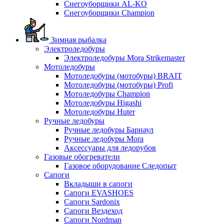
Снегоуборщики AL-KO
Снегоуборщики Champion
Зимная рыбалка
Электроледобуры
Электроледобуры Mora Strikemaster
Мотоледобуры
Мотоледобуры (мотобуры) BRAIT
Мотоледобуры (мотобуры) Profi
Мотоледобуры Champion
Мотоледобуры Higashi
Мотоледобуры Huter
Ручные ледобуры
Ручные ледобуры Барнаул
Ручные ледобуры Mora
Аксессуары для ледорубов
Газовые обогреватели
Газовое оборудование Следопыт
Сапоги
Вкладыши в сапоги
Сапоги EVASHOES
Сапоги Sardonix
Сапоги Вездеход
Сапоги Nordman