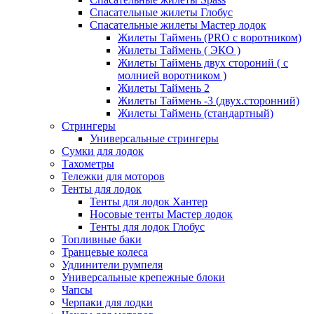
Спасательные жилеты Глобус
Спасательные жилеты Мастер лодок
Жилеты Таймень (PRO c воротником)
Жилеты Таймень ( ЭКО )
Жилеты Таймень двух стороний ( с
молнией воротником )
Жилеты Таймень 2
Жилеты Таймень -3 (двух.сторонний)
Жилеты Таймень (стандартный)
Стрингеры
Универсальные стрингеры
Сумки для лодок
Тахометры
Тележки для моторов
Тенты для лодок
Тенты для лодок Хантер
Носовые тенты Мастер лодок
Тенты для лодок Глобус
Топливные баки
Транцевые колеса
Удлинители румпеля
Универсальные крепежные блоки
Чапсы
Черпаки для лодки