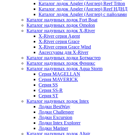
Каталог лодок Angler (Англер) Reef Triton
Каталог лодок Angler (Англер) Reef НДНД
Каталог лодок Angler (Англер) с пайолами
Каталог надувных лодок Fort Boat
Каталог надувных лодок Omolon
Каталог надувных лодок X-River
X-River серия Agent
X-River серия Grace
X-River серия Grace Wind
Аксессуары для X-River
Каталог надувных лодки Ботмастер
Каталог надувных лодок Феникc
Каталог надувных лодок Aqua Storm
Серия MAGELLAN
Серия MAVERICK
Серия SS
Серия SS-R
Серия ST
Каталог надувных лодок Intex
Лодки BestWay
Лодки Challenger
Лодки Excursion
Лодки Intex Explorer
Лодки Mariner
Каталог надувных лодок Altair