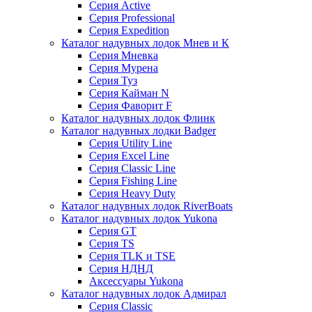
Серия Active
Серия Professional
Серия Expedition
Каталог надувных лодок Мнев и К
Серия Мневка
Серия Мурена
Серия Туз
Серия Кайман N
Серия Фаворит F
Каталог надувных лодок Флинк
Каталог надувных лодки Badger
Серия Utility Line
Серия Excel Line
Серия Classic Line
Серия Fishing Line
Серия Heavy Duty
Каталог надувных лодок RiverBoats
Каталог надувных лодок Yukona
Серия GT
Серия TS
Серия TLK и TSE
Серия НДНД
Аксессуары Yukona
Каталог надувных лодок Адмирал
Серия Classic