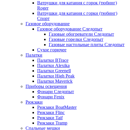
Ватрушки для катания с горок (тюбинг)
Roger
Ватрушки для катания с горки (тюбинг)
Спорт
Газовое оборудование
Газовое оборудование Следопыт
Газовые обогреватели Следопыт
Газовые горелки Следопыт
Газовые настольные плиты Следопыт
Сухое горючее
Палатки
Палатки BTrace
Палатки Alexika
Палатки Greenell
Палатки High Peak
Палатки Maverick
Приборы освещения
Фонари Следопыт
Фонари Fenix
Рюкзаки
Рюкзаки BoatMaster
Рюкзаки Flinc
Рюкзаки Taif
Рюкзаки Tramp
Спальные мешки