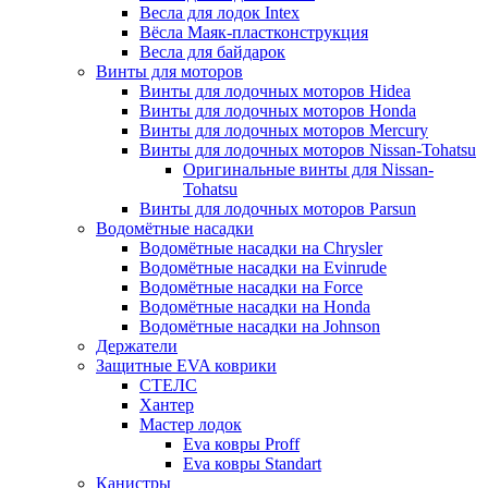
Весла для лодок Intex
Вёсла Маяк-пластконструкция
Весла для байдарок
Винты для моторов
Винты для лодочных моторов Hidea
Винты для лодочных моторов Honda
Винты для лодочных моторов Mercury
Винты для лодочных моторов Nissan-Tohatsu
Оригинальные винты для Nissan-
Tohatsu
Винты для лодочных моторов Parsun
Водомётные насадки
Водомётные насадки на Chrysler
Водомётные насадки на Evinrude
Водомётные насадки на Force
Водомётные насадки на Honda
Водомётные насадки на Johnson
Держатели
Защитные EVA коврики
СТЕЛС
Хантер
Мастер лодок
Eva ковры Proff
Eva ковры Standart
Канистры