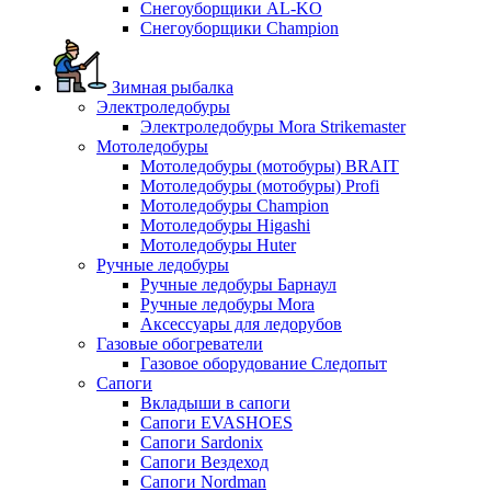
Снегоуборщики AL-KO
Снегоуборщики Champion
Зимная рыбалка
Электроледобуры
Электроледобуры Mora Strikemaster
Мотоледобуры
Мотоледобуры (мотобуры) BRAIT
Мотоледобуры (мотобуры) Profi
Мотоледобуры Champion
Мотоледобуры Higashi
Мотоледобуры Huter
Ручные ледобуры
Ручные ледобуры Барнаул
Ручные ледобуры Mora
Аксессуары для ледорубов
Газовые обогреватели
Газовое оборудование Следопыт
Сапоги
Вкладыши в сапоги
Сапоги EVASHOES
Сапоги Sardonix
Сапоги Вездеход
Сапоги Nordman