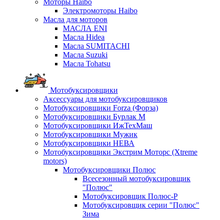
Моторы Haibo
Электромоторы Haibo
Масла для моторов
МАСЛА ENI
Масла Hidea
Масла SUMITACHI
Масла Suzuki
Масла Tohatsu
Мотобуксировщики
Аксессуары для мотобуксировщиков
Мотобуксировщики Forza (Форза)
Мотобуксировщики Бурлак М
Мотобуксировщики ИжТехМаш
Мотобуксировщики Мужик
Мотобуксировщики НЕВА
Мотобуксировщики Экстрим Моторс (Xtreme
motors)
Мотобуксировщики Полюс
Всесезонный мотобуксировщик
"Полюс"
Мотобуксировщик Полюс-Р
Мотобуксировщик серии "Полюс"
Зима