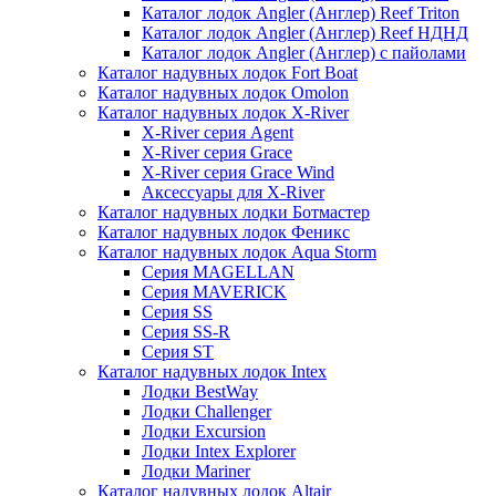
Каталог лодок Angler (Англер) Reef Triton
Каталог лодок Angler (Англер) Reef НДНД
Каталог лодок Angler (Англер) с пайолами
Каталог надувных лодок Fort Boat
Каталог надувных лодок Omolon
Каталог надувных лодок X-River
X-River серия Agent
X-River серия Grace
X-River серия Grace Wind
Аксессуары для X-River
Каталог надувных лодки Ботмастер
Каталог надувных лодок Феникc
Каталог надувных лодок Aqua Storm
Серия MAGELLAN
Серия MAVERICK
Серия SS
Серия SS-R
Серия ST
Каталог надувных лодок Intex
Лодки BestWay
Лодки Challenger
Лодки Excursion
Лодки Intex Explorer
Лодки Mariner
Каталог надувных лодок Altair