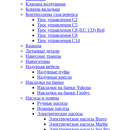
Клапана воздушные
Коврик-вкладыш
Контроллеры газа-реверса
Трос управления C2
Трос управления C5
Трос управления C8 (ЕС 133) Red
Трос управления C8
Трос управления C14
Кранцы
Литьевые детали
Навесные транцы
Навигаторы
Надувная мебель
Надувные пуфы
Надувные кресла
Накладки на банки
Накладки на банки Yukona
Накладки на банки Глобус
Насосы и помпы
Ручные насосы
Ножные насосы
Электрические насосы
Электрические насосы Bravo
Электрические насосы Marlin
Электрические насосы Sea Pro