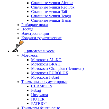
Спальные мешки Alexika
Спальные мешки Red Fox
Спальные мешки Taif
Спальные мешки Tengu
Спальные мешки Tramp
Рыбацкие ножи
Посуда
Электростанции
Коврики туристические
Триммеры и косы
Мотокосы
Мотокосы AL-KO
Мотокосы BRAIT
Мотокосы Champion (Чемпион)
Мотокосы EUROLUX
Мотокосы Fubag
Триммеры аккумуляторные
CHAMPION
Fubag
Husqvarna
HUTER
PATRIOT
Триммеры бензиновые