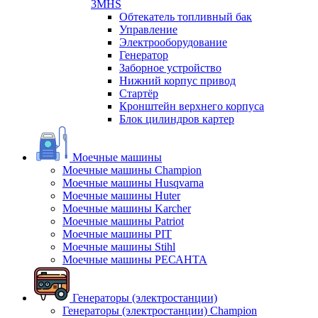
3MHS
Обтекатель топливный бак
Управление
Электрооборудование
Генератор
Заборное устройство
Нижний корпус привод
Стартёр
Кронштейн верхнего корпуса
Блок цилиндров картер
Моечные машины
Моечные машины Champion
Моечные машины Husqvarna
Моечные машины Huter
Моечные машины Karcher
Моечные машины Patriot
Моечные машины PIT
Моечные машины Stihl
Моечные машины РЕСАНТА
Генераторы (электростанции)
Генераторы (электростанции) Champion