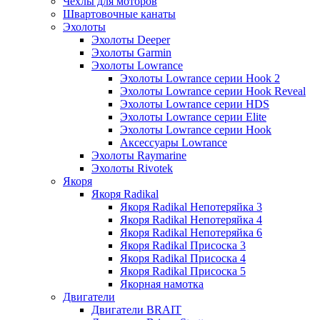
Чехлы для моторов
Швартовочные канаты
Эхолоты
Эхолоты Deeper
Эхолоты Garmin
Эхолоты Lowrance
Эхолоты Lowrance серии Hook 2
Эхолоты Lowrance серии Hook Reveal
Эхолоты Lowrance серии HDS
Эхолоты Lowrance серии Elite
Эхолоты Lowrance серии Hook
Аксессуары Lowrance
Эхолоты Raymarine
Эхолоты Rivotek
Якоря
Якоря Radikal
Якоря Radikal Непотеряйка 3
Якоря Radikal Непотеряйка 4
Якоря Radikal Непотеряйка 6
Якоря Radikal Присоска 3
Якоря Radikal Присоска 4
Якоря Radikal Присоска 5
Якорная намотка
Двигатели
Двигатели BRAIT