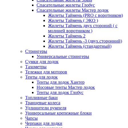
Спасательные жилеты Глобус
Спасательные жилеты Мастер лодок
Жилеты Таймень (PRO c воротником)
Жилеты Таймень ( ЭКО )
Жилеты Таймень двух стороний ( с
молнией воротником )
Жилеты Таймень 2
Жилеты Таймень -3 (двух.сторонний)
Жилеты Таймень (стандартный)
Стрингеры
Универсальные стрингеры
Сумки для лодок
Тахометры
Тележки для моторов
Тенты для лодок
Тенты для лодок Хантер
Носовые тенты Мастер лодок
Тенты для лодок Глобус
Топливные баки
Транцевые колеса
Удлинители румпеля
Универсальные крепежные блоки
Чапсы
Черпаки для лодки