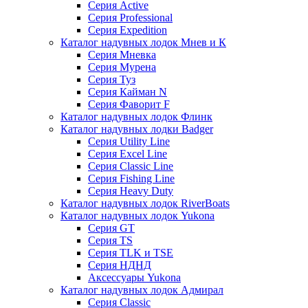
Серия Active
Серия Professional
Серия Expedition
Каталог надувных лодок Мнев и К
Серия Мневка
Серия Мурена
Серия Туз
Серия Кайман N
Серия Фаворит F
Каталог надувных лодок Флинк
Каталог надувных лодки Badger
Серия Utility Line
Серия Excel Line
Серия Classic Line
Серия Fishing Line
Серия Heavy Duty
Каталог надувных лодок RiverBoats
Каталог надувных лодок Yukona
Серия GT
Серия TS
Серия TLK и TSE
Серия НДНД
Аксессуары Yukona
Каталог надувных лодок Адмирал
Серия Classic