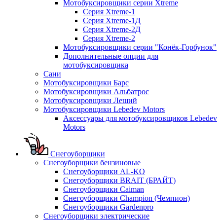
Мотобуксировщики серии Xtreme
Серия Xtreme-1
Серия Xtreme-1Д
Серия Xtreme-2Д
Серия Xtreme-2
Мотобуксировщики серии "Конёк-Горбунок"
Дополнительные опции для
мотобуксировщика
Сани
Мотобуксировщики Барс
Мотобуксировщики Альбатрос
Мотобуксировщики Леший
Мотобуксировщики Lebedev Motors
Аксессуары для мотобуксировщиков Lebedev
Motors
Снегоуборщики
Снегоуборщики бензиновые
Снегоуборщики AL-KO
Снегоуборщики BRAIT (БРАЙТ)
Снегоуборщики Caiman
Снегоуборщики Champion (Чемпион)
Снегоуборщики Gardenpro
Снегоуборщики электрические