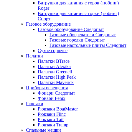
Ватрушки для катания с горок (тюбинг)
Roger
Ватрушки для катания с горки (тюбинг)
Спорт
Газовое оборудование
Газовое оборудование Следопыт
Газовые обогреватели Следопыт
Газовые горелки Следопыт
Газовые настольные плиты Следопыт
Сухое горючее
Палатки
Палатки BTrace
Палатки Alexika
Палатки Greenell
Палатки High Peak
Палатки Maverick
Приборы освещения
Фонари Следопыт
Фонари Fenix
Рюкзаки
Рюкзаки BoatMaster
Рюкзаки Flinc
Рюкзаки Taif
Рюкзаки Tramp
Спальные мешки