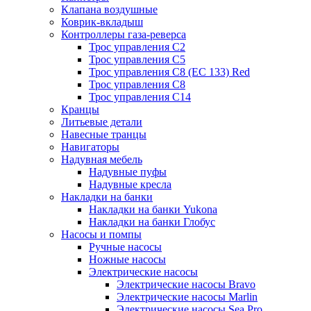
Клапана воздушные
Коврик-вкладыш
Контроллеры газа-реверса
Трос управления C2
Трос управления C5
Трос управления C8 (ЕС 133) Red
Трос управления C8
Трос управления C14
Кранцы
Литьевые детали
Навесные транцы
Навигаторы
Надувная мебель
Надувные пуфы
Надувные кресла
Накладки на банки
Накладки на банки Yukona
Накладки на банки Глобус
Насосы и помпы
Ручные насосы
Ножные насосы
Электрические насосы
Электрические насосы Bravo
Электрические насосы Marlin
Электрические насосы Sea Pro