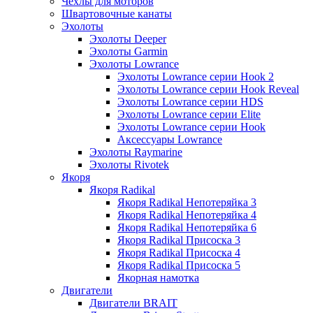
Чехлы для моторов
Швартовочные канаты
Эхолоты
Эхолоты Deeper
Эхолоты Garmin
Эхолоты Lowrance
Эхолоты Lowrance серии Hook 2
Эхолоты Lowrance серии Hook Reveal
Эхолоты Lowrance серии HDS
Эхолоты Lowrance серии Elite
Эхолоты Lowrance серии Hook
Аксессуары Lowrance
Эхолоты Raymarine
Эхолоты Rivotek
Якоря
Якоря Radikal
Якоря Radikal Непотеряйка 3
Якоря Radikal Непотеряйка 4
Якоря Radikal Непотеряйка 6
Якоря Radikal Присоска 3
Якоря Radikal Присоска 4
Якоря Radikal Присоска 5
Якорная намотка
Двигатели
Двигатели BRAIT