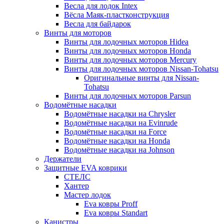
Весла для лодок Intex
Вёсла Маяк-пластконструкция
Весла для байдарок
Винты для моторов
Винты для лодочных моторов Hidea
Винты для лодочных моторов Honda
Винты для лодочных моторов Mercury
Винты для лодочных моторов Nissan-Tohatsu
Оригинальные винты для Nissan-
Tohatsu
Винты для лодочных моторов Parsun
Водомётные насадки
Водомётные насадки на Chrysler
Водомётные насадки на Evinrude
Водомётные насадки на Force
Водомётные насадки на Honda
Водомётные насадки на Johnson
Держатели
Защитные EVA коврики
СТЕЛС
Хантер
Мастер лодок
Eva ковры Proff
Eva ковры Standart
Канистры