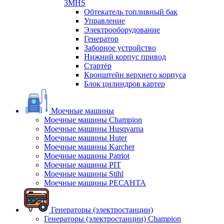
3MHS
Обтекатель топливный бак
Управление
Электрооборудование
Генератор
Заборное устройство
Нижний корпус привод
Стартёр
Кронштейн верхнего корпуса
Блок цилиндров картер
Моечные машины
Моечные машины Champion
Моечные машины Husqvarna
Моечные машины Huter
Моечные машины Karcher
Моечные машины Patriot
Моечные машины PIT
Моечные машины Stihl
Моечные машины РЕСАНТА
Генераторы (электростанции)
Генераторы (электростанции) Champion