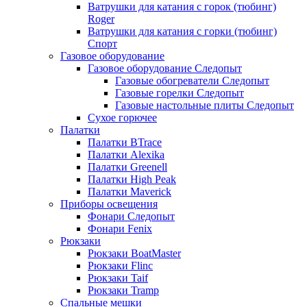
Ватрушки для катания с горок (тюбинг)
Roger
Ватрушки для катания с горки (тюбинг)
Спорт
Газовое оборудование
Газовое оборудование Следопыт
Газовые обогреватели Следопыт
Газовые горелки Следопыт
Газовые настольные плиты Следопыт
Сухое горючее
Палатки
Палатки BTrace
Палатки Alexika
Палатки Greenell
Палатки High Peak
Палатки Maverick
Приборы освещения
Фонари Следопыт
Фонари Fenix
Рюкзаки
Рюкзаки BoatMaster
Рюкзаки Flinc
Рюкзаки Taif
Рюкзаки Tramp
Спальные мешки