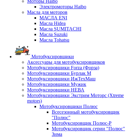
Моторы Haibo
Электромоторы Haibo
Масла для моторов
МАСЛА ENI
Масла Hidea
Масла SUMITACHI
Масла Suzuki
Масла Tohatsu
Мотобуксировщики
Аксессуары для мотобуксировщиков
Мотобуксировщики Forza (Форза)
Мотобуксировщики Бурлак М
Мотобуксировщики ИжТехМаш
Мотобуксировщики Мужик
Мотобуксировщики НЕВА
Мотобуксировщики Экстрим Моторс (Xtreme
motors)
Мотобуксировщики Полюс
Всесезонный мотобуксировщик
"Полюс"
Мотобуксировщик Полюс-Р
Мотобуксировщик серии "Полюс"
Зима