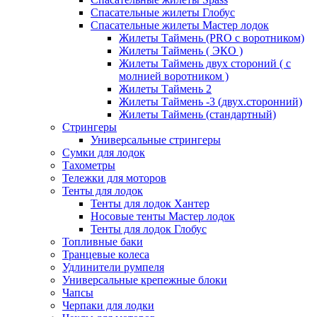
Спасательные жилеты Глобус
Спасательные жилеты Мастер лодок
Жилеты Таймень (PRO c воротником)
Жилеты Таймень ( ЭКО )
Жилеты Таймень двух стороний ( с
молнией воротником )
Жилеты Таймень 2
Жилеты Таймень -3 (двух.сторонний)
Жилеты Таймень (стандартный)
Стрингеры
Универсальные стрингеры
Сумки для лодок
Тахометры
Тележки для моторов
Тенты для лодок
Тенты для лодок Хантер
Носовые тенты Мастер лодок
Тенты для лодок Глобус
Топливные баки
Транцевые колеса
Удлинители румпеля
Универсальные крепежные блоки
Чапсы
Черпаки для лодки