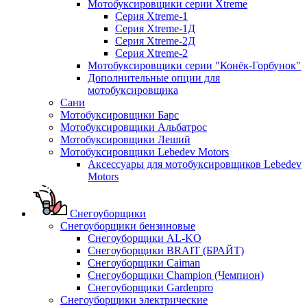
Мотобуксировщики серии Xtreme
Серия Xtreme-1
Серия Xtreme-1Д
Серия Xtreme-2Д
Серия Xtreme-2
Мотобуксировщики серии "Конёк-Горбунок"
Дополнительные опции для
мотобуксировщика
Сани
Мотобуксировщики Барс
Мотобуксировщики Альбатрос
Мотобуксировщики Леший
Мотобуксировщики Lebedev Motors
Аксессуары для мотобуксировщиков Lebedev
Motors
Снегоуборщики
Снегоуборщики бензиновые
Снегоуборщики AL-KO
Снегоуборщики BRAIT (БРАЙТ)
Снегоуборщики Caiman
Снегоуборщики Champion (Чемпион)
Снегоуборщики Gardenpro
Снегоуборщики электрические