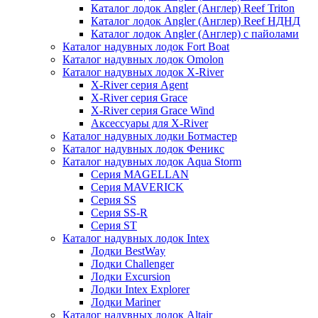
Каталог лодок Angler (Англер) Reef Triton
Каталог лодок Angler (Англер) Reef НДНД
Каталог лодок Angler (Англер) с пайолами
Каталог надувных лодок Fort Boat
Каталог надувных лодок Omolon
Каталог надувных лодок X-River
X-River серия Agent
X-River серия Grace
X-River серия Grace Wind
Аксессуары для X-River
Каталог надувных лодки Ботмастер
Каталог надувных лодок Феникc
Каталог надувных лодок Aqua Storm
Серия MAGELLAN
Серия MAVERICK
Серия SS
Серия SS-R
Серия ST
Каталог надувных лодок Intex
Лодки BestWay
Лодки Challenger
Лодки Excursion
Лодки Intex Explorer
Лодки Mariner
Каталог надувных лодок Altair