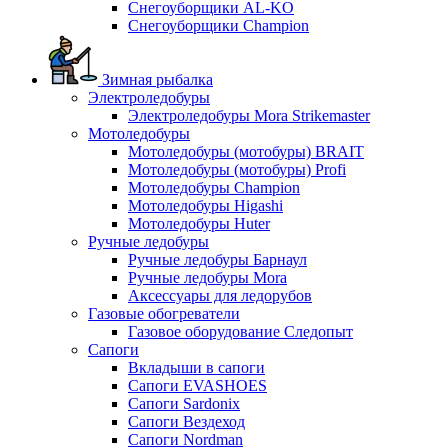
Снегоуборщики AL-KO
Снегоуборщики Champion
Зимная рыбалка
Электроледобуры
Электроледобуры Mora Strikemaster
Мотоледобуры
Мотоледобуры (мотобуры) BRAIT
Мотоледобуры (мотобуры) Profi
Мотоледобуры Champion
Мотоледобуры Higashi
Мотоледобуры Huter
Ручные ледобуры
Ручные ледобуры Барнаул
Ручные ледобуры Mora
Аксессуары для ледорубов
Газовые обогреватели
Газовое оборудование Следопыт
Сапоги
Вкладыши в сапоги
Сапоги EVASHOES
Сапоги Sardonix
Сапоги Вездеход
Сапоги Nordman