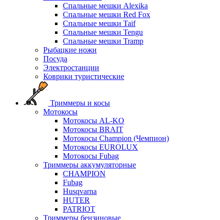
Спальные мешки Alexika
Спальные мешки Red Fox
Спальные мешки Taif
Спальные мешки Tengu
Спальные мешки Tramp
Рыбацкие ножи
Посуда
Электростанции
Коврики туристические
Триммеры и косы
Мотокосы
Мотокосы AL-KO
Мотокосы BRAIT
Мотокосы Champion (Чемпион)
Мотокосы EUROLUX
Мотокосы Fubag
Триммеры аккумуляторные
CHAMPION
Fubag
Husqvarna
HUTER
PATRIOT
Триммеры бензиновые