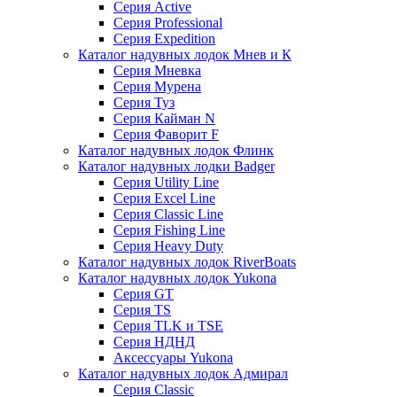
Серия Active
Серия Professional
Серия Expedition
Каталог надувных лодок Мнев и К
Серия Мневка
Серия Мурена
Серия Туз
Серия Кайман N
Серия Фаворит F
Каталог надувных лодок Флинк
Каталог надувных лодки Badger
Серия Utility Line
Серия Excel Line
Серия Classic Line
Серия Fishing Line
Серия Heavy Duty
Каталог надувных лодок RiverBoats
Каталог надувных лодок Yukona
Серия GT
Серия TS
Серия TLK и TSE
Серия НДНД
Аксессуары Yukona
Каталог надувных лодок Адмирал
Серия Classic