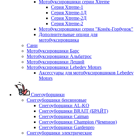
Мотобуксировщики серии Xtreme
Серия Xtreme-1
Серия Xtreme-1Д
Серия Xtreme-2Д
Серия Xtreme-2
Мотобуксировщики серии "Конёк-Горбунок"
Дополнительные опции для
мотобуксировщика
Сани
Мотобуксировщики Барс
Мотобуксировщики Альбатрос
Мотобуксировщики Леший
Мотобуксировщики Lebedev Motors
Аксессуары для мотобуксировщиков Lebedev
Motors
Снегоуборщики
Снегоуборщики бензиновые
Снегоуборщики AL-KO
Снегоуборщики BRAIT (БРАЙТ)
Снегоуборщики Caiman
Снегоуборщики Champion (Чемпион)
Снегоуборщики Gardenpro
Снегоуборщики электрические