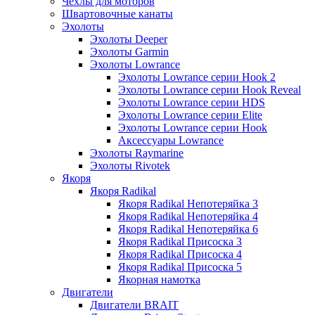
Чехлы для моторов
Швартовочные канаты
Эхолоты
Эхолоты Deeper
Эхолоты Garmin
Эхолоты Lowrance
Эхолоты Lowrance серии Hook 2
Эхолоты Lowrance серии Hook Reveal
Эхолоты Lowrance серии HDS
Эхолоты Lowrance серии Elite
Эхолоты Lowrance серии Hook
Аксессуары Lowrance
Эхолоты Raymarine
Эхолоты Rivotek
Якоря
Якоря Radikal
Якоря Radikal Непотеряйка 3
Якоря Radikal Непотеряйка 4
Якоря Radikal Непотеряйка 6
Якоря Radikal Присоска 3
Якоря Radikal Присоска 4
Якоря Radikal Присоска 5
Якорная намотка
Двигатели
Двигатели BRAIT