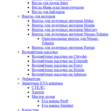
Весла для лодок Intex
Вёсла Маяк-пластконструкция
Весла для байдарок
Винты для моторов
Винты для лодочных моторов Hidea
Винты для лодочных моторов Honda
Винты для лодочных моторов Mercury
Винты для лодочных моторов Nissan-Tohatsu
Оригинальные винты для Nissan-
Tohatsu
Винты для лодочных моторов Parsun
Водомётные насадки
Водомётные насадки на Chrysler
Водомётные насадки на Evinrude
Водомётные насадки на Force
Водомётные насадки на Honda
Водомётные насадки на Johnson
Держатели
Защитные EVA коврики
СТЕЛС
Хантер
Мастер лодок
Eva ковры Proff
Eva ковры Standart
Канистры