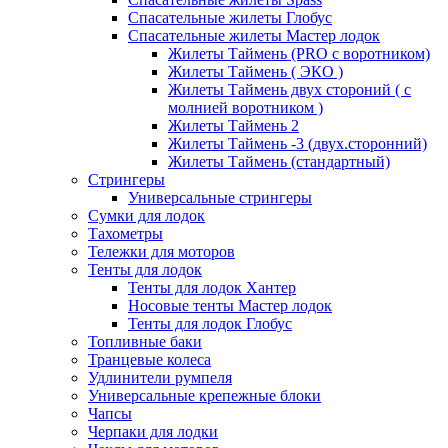
Спасательные жилеты Глобус
Спасательные жилеты Мастер лодок
Жилеты Таймень (PRO c воротником)
Жилеты Таймень ( ЭКО )
Жилеты Таймень двух стороний ( с
молнией воротником )
Жилеты Таймень 2
Жилеты Таймень -3 (двух.сторонний)
Жилеты Таймень (стандартный)
Стрингеры
Универсальные стрингеры
Сумки для лодок
Тахометры
Тележки для моторов
Тенты для лодок
Тенты для лодок Хантер
Носовые тенты Мастер лодок
Тенты для лодок Глобус
Топливные баки
Транцевые колеса
Удлинители румпеля
Универсальные крепежные блоки
Чапсы
Черпаки для лодки