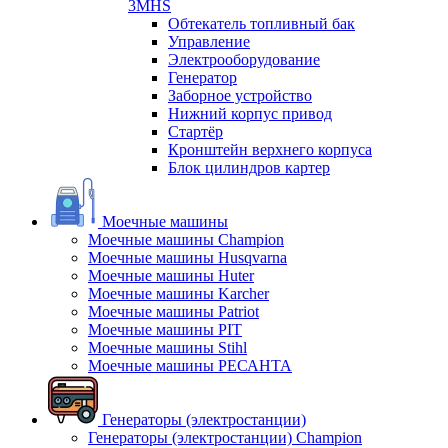
3MHS
Обтекатель топливный бак
Управление
Электрооборудование
Генератор
Заборное устройство
Нижний корпус привод
Стартёр
Кронштейн верхнего корпуса
Блок цилиндров картер
Моечные машины
Моечные машины Champion
Моечные машины Husqvarna
Моечные машины Huter
Моечные машины Karcher
Моечные машины Patriot
Моечные машины PIT
Моечные машины Stihl
Моечные машины РЕСАНТА
Генераторы (электростанции)
Генераторы (электростанции) Champion