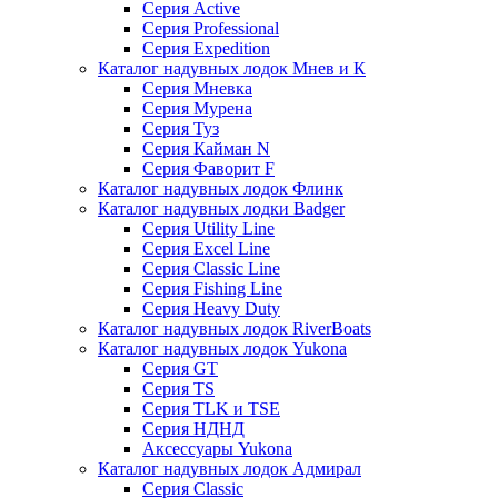
Серия Active
Серия Professional
Серия Expedition
Каталог надувных лодок Мнев и К
Серия Мневка
Серия Мурена
Серия Туз
Серия Кайман N
Серия Фаворит F
Каталог надувных лодок Флинк
Каталог надувных лодки Badger
Серия Utility Line
Серия Excel Line
Серия Classic Line
Серия Fishing Line
Серия Heavy Duty
Каталог надувных лодок RiverBoats
Каталог надувных лодок Yukona
Серия GT
Серия TS
Серия TLK и TSE
Серия НДНД
Аксессуары Yukona
Каталог надувных лодок Адмирал
Серия Classic