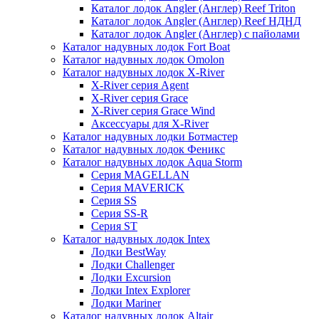
Каталог лодок Angler (Англер) Reef Triton
Каталог лодок Angler (Англер) Reef НДНД
Каталог лодок Angler (Англер) с пайолами
Каталог надувных лодок Fort Boat
Каталог надувных лодок Omolon
Каталог надувных лодок X-River
X-River серия Agent
X-River серия Grace
X-River серия Grace Wind
Аксессуары для X-River
Каталог надувных лодки Ботмастер
Каталог надувных лодок Феникc
Каталог надувных лодок Aqua Storm
Серия MAGELLAN
Серия MAVERICK
Серия SS
Серия SS-R
Серия ST
Каталог надувных лодок Intex
Лодки BestWay
Лодки Challenger
Лодки Excursion
Лодки Intex Explorer
Лодки Mariner
Каталог надувных лодок Altair