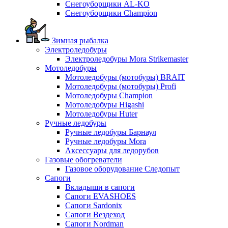
Снегоуборщики AL-KO
Снегоуборщики Champion
Зимная рыбалка
Электроледобуры
Электроледобуры Mora Strikemaster
Мотоледобуры
Мотоледобуры (мотобуры) BRAIT
Мотоледобуры (мотобуры) Profi
Мотоледобуры Champion
Мотоледобуры Higashi
Мотоледобуры Huter
Ручные ледобуры
Ручные ледобуры Барнаул
Ручные ледобуры Mora
Аксессуары для ледорубов
Газовые обогреватели
Газовое оборудование Следопыт
Сапоги
Вкладыши в сапоги
Сапоги EVASHOES
Сапоги Sardonix
Сапоги Вездеход
Сапоги Nordman