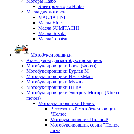
Моторы Haibo
Электромоторы Haibo
Масла для моторов
МАСЛА ENI
Масла Hidea
Масла SUMITACHI
Масла Suzuki
Масла Tohatsu
Мотобуксировщики
Аксессуары для мотобуксировщиков
Мотобуксировщики Forza (Форза)
Мотобуксировщики Бурлак М
Мотобуксировщики ИжТехМаш
Мотобуксировщики Мужик
Мотобуксировщики НЕВА
Мотобуксировщики Экстрим Моторс (Xtreme
motors)
Мотобуксировщики Полюс
Всесезонный мотобуксировщик
"Полюс"
Мотобуксировщик Полюс-Р
Мотобуксировщик серии "Полюс"
Зима