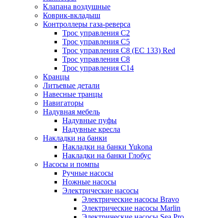
Клапана воздушные
Коврик-вкладыш
Контроллеры газа-реверса
Трос управления C2
Трос управления C5
Трос управления C8 (ЕС 133) Red
Трос управления C8
Трос управления C14
Кранцы
Литьевые детали
Навесные транцы
Навигаторы
Надувная мебель
Надувные пуфы
Надувные кресла
Накладки на банки
Накладки на банки Yukona
Накладки на банки Глобус
Насосы и помпы
Ручные насосы
Ножные насосы
Электрические насосы
Электрические насосы Bravo
Электрические насосы Marlin
Электрические насосы Sea Pro