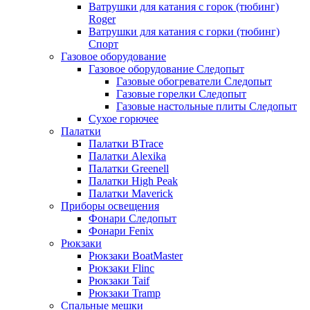
Ватрушки для катания с горок (тюбинг)
Roger
Ватрушки для катания с горки (тюбинг)
Спорт
Газовое оборудование
Газовое оборудование Следопыт
Газовые обогреватели Следопыт
Газовые горелки Следопыт
Газовые настольные плиты Следопыт
Сухое горючее
Палатки
Палатки BTrace
Палатки Alexika
Палатки Greenell
Палатки High Peak
Палатки Maverick
Приборы освещения
Фонари Следопыт
Фонари Fenix
Рюкзаки
Рюкзаки BoatMaster
Рюкзаки Flinc
Рюкзаки Taif
Рюкзаки Tramp
Спальные мешки