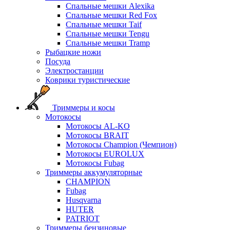
Спальные мешки Alexika
Спальные мешки Red Fox
Спальные мешки Taif
Спальные мешки Tengu
Спальные мешки Tramp
Рыбацкие ножи
Посуда
Электростанции
Коврики туристические
Триммеры и косы
Мотокосы
Мотокосы AL-KO
Мотокосы BRAIT
Мотокосы Champion (Чемпион)
Мотокосы EUROLUX
Мотокосы Fubag
Триммеры аккумуляторные
CHAMPION
Fubag
Husqvarna
HUTER
PATRIOT
Триммеры бензиновые