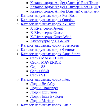
Каталог лодок Angler (Англер) Reef Triton
Каталог лодок Angler (Англер) Reef НДНД
Каталог лодок Angler (Англер) с пайолами
Каталог надувных лодок Fort Boat
Каталог надувных лодок Omolon
Каталог надувных лодок X-River
X-River серия Agent
X-River серия Grace
X-River серия Grace Wind
Аксессуары для X-River
Каталог надувных лодки Ботмастер
Каталог надувных лодок Феникc
Каталог надувных лодок Aqua Storm
Серия MAGELLAN
Серия MAVERICK
Серия SS
Серия SS-R
Серия ST
Каталог надувных лодок Intex
Лодки BestWay
Лодки Challenger
Лодки Excursion
Лодки Intex Explorer
Лодки Mariner
Каталог надувных лодок Altair