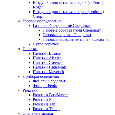
Ватрушки для катания с горок (тюбинг)
Roger
Ватрушки для катания с горки (тюбинг)
Спорт
Газовое оборудование
Газовое оборудование Следопыт
Газовые обогреватели Следопыт
Газовые горелки Следопыт
Газовые настольные плиты Следопыт
Сухое горючее
Палатки
Палатки BTrace
Палатки Alexika
Палатки Greenell
Палатки High Peak
Палатки Maverick
Приборы освещения
Фонари Следопыт
Фонари Fenix
Рюкзаки
Рюкзаки BoatMaster
Рюкзаки Flinc
Рюкзаки Taif
Рюкзаки Tramp
Спальные мешки