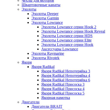
Чехлы для моторов
Швартовочные канаты
Эхолоты
Эхолоты Deeper
Эхолоты Garmin
Эхолоты Lowrance
Эхолоты Lowrance серии Hook 2
Эхолоты Lowrance серии Hook Reveal
Эхолоты Lowrance серии HDS
Эхолоты Lowrance серии Elite
Эхолоты Lowrance серии Hook
Аксессуары Lowrance
Эхолоты Raymarine
Эхолоты Rivotek
Якоря
Якоря Radikal
Якоря Radikal Непотеряйка 3
Якоря Radikal Непотеряйка 4
Якоря Radikal Непотеряйка 6
Якоря Radikal Присоска 3
Якоря Radikal Присоска 4
Якоря Radikal Присоска 5
Якорная намотка
Двигатели
Двигатели BRAIT