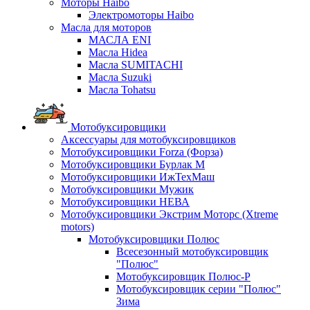
Моторы Haibo
Электромоторы Haibo
Масла для моторов
МАСЛА ENI
Масла Hidea
Масла SUMITACHI
Масла Suzuki
Масла Tohatsu
Мотобуксировщики
Аксессуары для мотобуксировщиков
Мотобуксировщики Forza (Форза)
Мотобуксировщики Бурлак М
Мотобуксировщики ИжТехМаш
Мотобуксировщики Мужик
Мотобуксировщики НЕВА
Мотобуксировщики Экстрим Моторс (Xtreme
motors)
Мотобуксировщики Полюс
Всесезонный мотобуксировщик
"Полюс"
Мотобуксировщик Полюс-Р
Мотобуксировщик серии "Полюс"
Зима