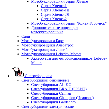
Мотобуксировщики серии Xtreme
Серия Xtreme-1
Серия Xtreme-1Д
Серия Xtreme-2Д
Серия Xtreme-2
Мотобуксировщики серии "Конёк-Горбунок"
Дополнительные опции для
мотобуксировщика
Сани
Мотобуксировщики Барс
Мотобуксировщики Альбатрос
Мотобуксировщики Леший
Мотобуксировщики Lebedev Motors
Аксессуары для мотобуксировщиков Lebedev
Motors
Снегоуборщики
Снегоуборщики бензиновые
Снегоуборщики AL-KO
Снегоуборщики BRAIT (БРАЙТ)
Снегоуборщики Caiman
Снегоуборщики Champion (Чемпион)
Снегоуборщики Gardenpro
Снегоуборщики электрические