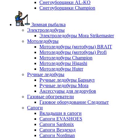
Снегоуборщики AL-KO
Снегоуборщики Champion
Зимная рыбалка
Электроледобуры
Электроледобуры Mora Strikemaster
Мотоледобуры
Мотоледобуры (мотобуры) BRAIT
Мотоледобуры (мотобуры) Profi
Мотоледобуры Champion
Мотоледобуры Higashi
Мотоледобуры Huter
Ручные ледобуры
Ручные ледобуры Барнаул
Ручные ледобуры Mora
Аксессуары для ледорубов
Газовые обогреватели
Газовое оборудование Следопыт
Сапоги
Вкладыши в сапоги
Сапоги EVASHOES
Сапоги Sardonix
Сапоги Вездеход
Сапоги Nordman