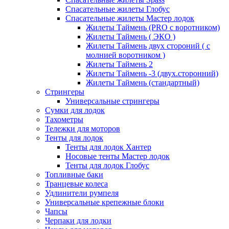
Спасательные жилеты Глобус
Спасательные жилеты Мастер лодок
Жилеты Таймень (PRO c воротником)
Жилеты Таймень ( ЭКО )
Жилеты Таймень двух стороний ( с
молнией воротником )
Жилеты Таймень 2
Жилеты Таймень -3 (двух.сторонний)
Жилеты Таймень (стандартный)
Стрингеры
Универсальные стрингеры
Сумки для лодок
Тахометры
Тележки для моторов
Тенты для лодок
Тенты для лодок Хантер
Носовые тенты Мастер лодок
Тенты для лодок Глобус
Топливные баки
Транцевые колеса
Удлинители румпеля
Универсальные крепежные блоки
Чапсы
Черпаки для лодки