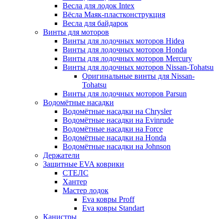
Весла для лодок Intex
Вёсла Маяк-пластконструкция
Весла для байдарок
Винты для моторов
Винты для лодочных моторов Hidea
Винты для лодочных моторов Honda
Винты для лодочных моторов Mercury
Винты для лодочных моторов Nissan-Tohatsu
Оригинальные винты для Nissan-
Tohatsu
Винты для лодочных моторов Parsun
Водомётные насадки
Водомётные насадки на Chrysler
Водомётные насадки на Evinrude
Водомётные насадки на Force
Водомётные насадки на Honda
Водомётные насадки на Johnson
Держатели
Защитные EVA коврики
СТЕЛС
Хантер
Мастер лодок
Eva ковры Proff
Eva ковры Standart
Канистры