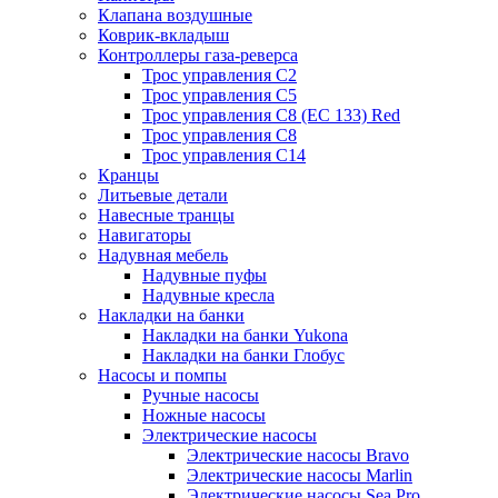
Клапана воздушные
Коврик-вкладыш
Контроллеры газа-реверса
Трос управления C2
Трос управления C5
Трос управления C8 (ЕС 133) Red
Трос управления C8
Трос управления C14
Кранцы
Литьевые детали
Навесные транцы
Навигаторы
Надувная мебель
Надувные пуфы
Надувные кресла
Накладки на банки
Накладки на банки Yukona
Накладки на банки Глобус
Насосы и помпы
Ручные насосы
Ножные насосы
Электрические насосы
Электрические насосы Bravo
Электрические насосы Marlin
Электрические насосы Sea Pro