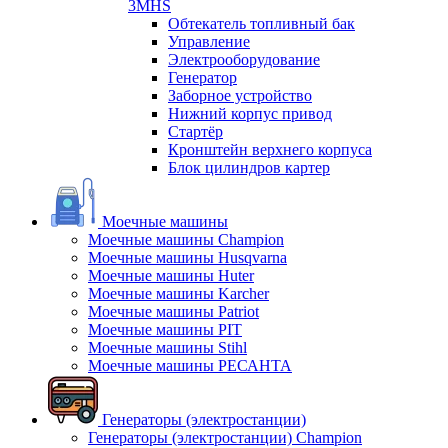
3MHS
Обтекатель топливный бак
Управление
Электрооборудование
Генератор
Заборное устройство
Нижний корпус привод
Стартёр
Кронштейн верхнего корпуса
Блок цилиндров картер
Моечные машины
Моечные машины Champion
Моечные машины Husqvarna
Моечные машины Huter
Моечные машины Karcher
Моечные машины Patriot
Моечные машины PIT
Моечные машины Stihl
Моечные машины РЕСАНТА
Генераторы (электростанции)
Генераторы (электростанции) Champion