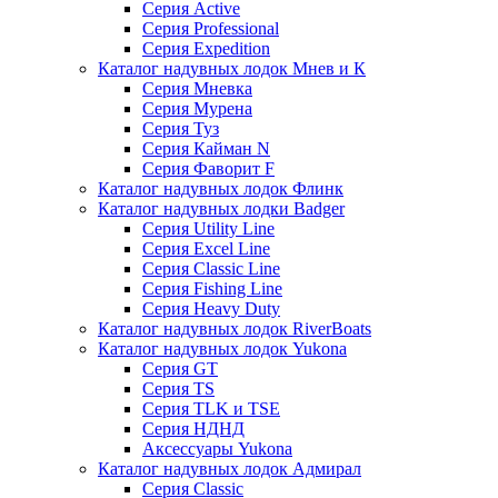
Серия Active
Серия Professional
Серия Expedition
Каталог надувных лодок Мнев и К
Серия Мневка
Серия Мурена
Серия Туз
Серия Кайман N
Серия Фаворит F
Каталог надувных лодок Флинк
Каталог надувных лодки Badger
Серия Utility Line
Серия Excel Line
Серия Classic Line
Серия Fishing Line
Серия Heavy Duty
Каталог надувных лодок RiverBoats
Каталог надувных лодок Yukona
Серия GT
Серия TS
Серия TLK и TSE
Серия НДНД
Аксессуары Yukona
Каталог надувных лодок Адмирал
Серия Classic