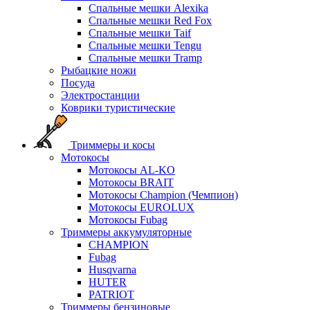
Спальные мешки Alexika
Спальные мешки Red Fox
Спальные мешки Taif
Спальные мешки Tengu
Спальные мешки Tramp
Рыбацкие ножи
Посуда
Электростанции
Коврики туристические
Триммеры и косы
Мотокосы
Мотокосы AL-KO
Мотокосы BRAIT
Мотокосы Champion (Чемпион)
Мотокосы EUROLUX
Мотокосы Fubag
Триммеры аккумуляторные
CHAMPION
Fubag
Husqvarna
HUTER
PATRIOT
Триммеры бензиновые